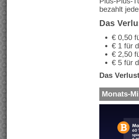
Plus-Plus-T
bezahlt jede
Das
Verlu
€ 0,50 f
€ 1 für 
€ 2,50 f
€ 5 für 
Das Verlus
Monats-Mis