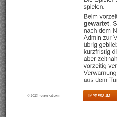
spielen.
Beim vorzei
gewartet
. 
nach dem Nic
Admin zur V
übrig gebli
kurzfristig 
aber zeitnah
vorzeitig ve
Verwarnung.
aus dem Tur
IMPRESSUM
© 2023 - euroskat.com