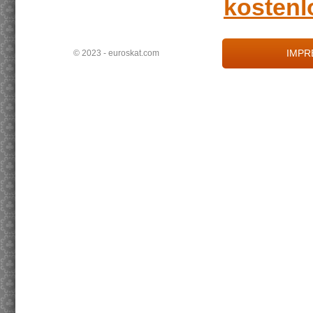
kostenl
IMPR
© 2023 - euroskat.com