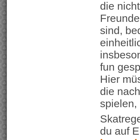
die nich
Freundes
sind, be
einheitli
insbeson
fun gesp
Hier müs
die nach
spielen,
Skatrege
du auf 