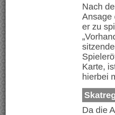
Nach de
Ansage d
er zu sp
„Vorhand
sitzende
Spielerö
Karte, i
hierbei 
Skatreg
Da die A