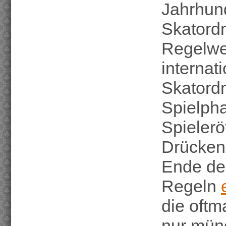
Jahrhund
Skatordn
Regelwe
internati
Skatord
Spielph
Spielerö
Drücken 
Ende des
Regeln
die oftm
nur münd