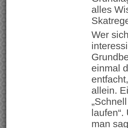
alles W
Skatrege
Wer sich
interess
Grundbeg
einmal d
entfach
allein. E
„Schnell
laufen“.
man sage