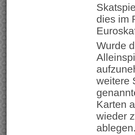
Skatspie
dies im
Euroskat
Wurde da
Alleinspi
aufzuneh
weitere
genannt
Karten a
wieder z
ablegen