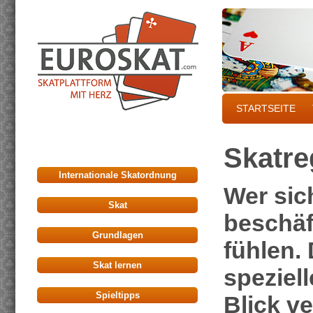
STARTSEITE
Skatre
Internationale Skatordnung
Wer sic
Skat
beschäf
Grundlagen
fühlen.
Skat lernen
speziell
Spieltipps
Blick v