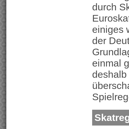
durch Sk
Euroskat
einiges 
der Deut
Grundlag
einmal g
deshalb 
übersch
Spielreg
Skatre