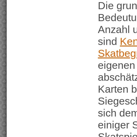
Die grun
Bedeutun
Anzahl u
sind
Ken
Skatbegr
eigenen 
abschätz
Karten b
Siegesc
sich dem
einiger 
Skatspie