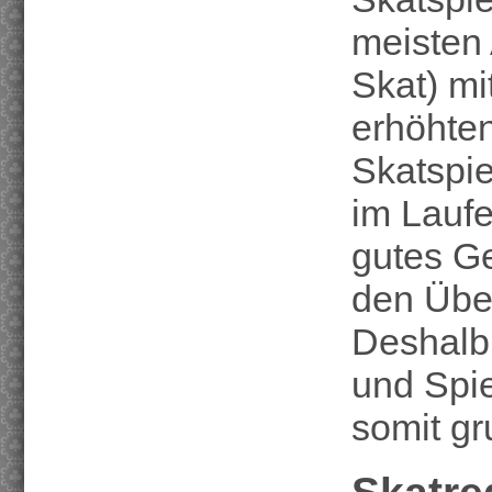
meisten
Skat) mi
erhöhte
Skatspi
im Laufe
gutes Ge
den Über
Deshalb 
und Spi
somit g
Skatre