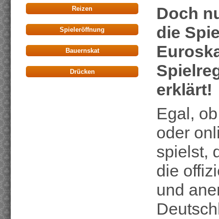
Doch nu
Reizen
die Spie
Spieleröffnung
Euroska
Bauernskat
Spielre
Drücken
erklärt!
Egal, ob
oder on
spielst,
die offiz
und aner
Deutschl