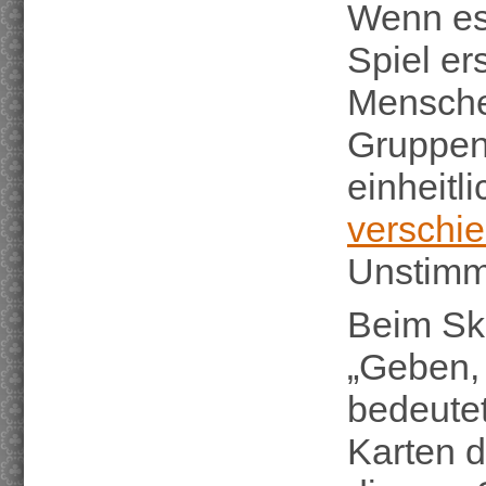
Wenn es 
Spiel er
Menschen
Gruppen 
einheit
verschi
Unstimm
Beim Ska
„Geben,
bedeutet
Karten d