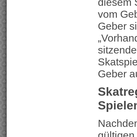
diesem S
vom Gebe
Geber si
„Vorhand
sitzende
Skatspie
Geber au
Skatre
Spiele
Nachdem
gültigen