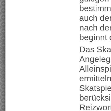
bestimm
auch de
nach der
beginnt
Das Skat
Angelege
Alleinsp
ermittel
Skatspie
berücks
Reizwort